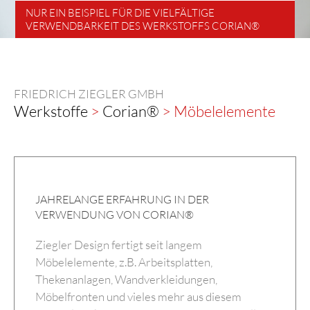
NUR EIN BEISPIEL FÜR DIE VIELFÄLTIGE
VERWENDBARKEIT DES WERKSTOFFS CORIAN®
FRIEDRICH ZIEGLER GMBH
Werkstoffe
>
Corian®
> Möbelelemente
JAHRELANGE ERFAHRUNG IN DER
VERWENDUNG VON CORIAN®
Ziegler Design fertigt seit langem
Möbelelemente, z.B. Arbeitsplatten,
Thekenanlagen, Wandverkleidungen,
Möbelfronten und vieles mehr aus diesem